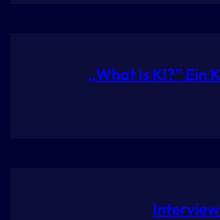
„What is KI?” Ein 
Intervie