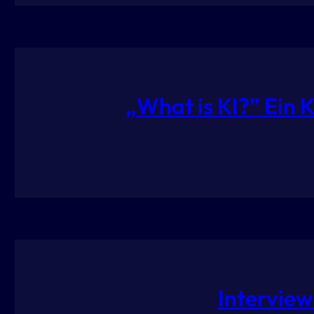
„What is KI?” Ein 
Intervie